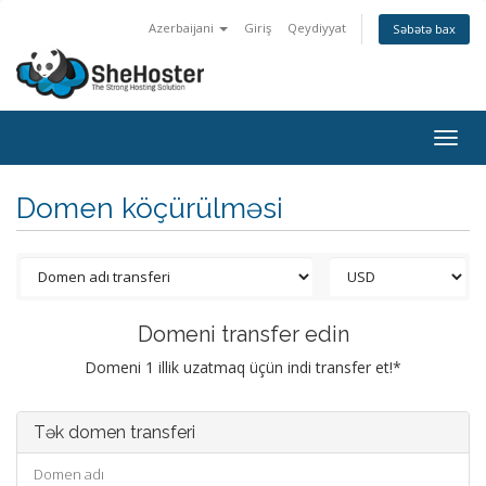
Azerbaijani
Giriş
Qeydiyyat
Səbətə bax
Togg
navig
Domen köçürülməsi
Domeni transfer edin
Domeni 1 illik uzatmaq üçün indi transfer et!*
Tək domen transferi
Domen adı