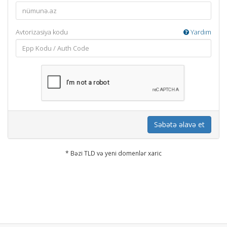
Avtorizasiya kodu
Yardım
Səbətə əlavə et
* Bəzi TLD və yeni domenlər xaric