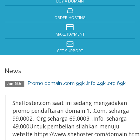
BUY A DOMAIN
ORDER HOSTING
MAKE PAYMENT
GET SUPPORT
News
Promo domain .com 99k .info 49k .org 69k
Jan 6th
SheHoster.com saat ini sedang mengadakan
promo pendaftaran domain:1. .Com, seharga
99.0002. .Org seharga 69.0003. .Info, seharga
49.000Untuk pembelian silahkan menuju
website https://www.shehoster.com/domain.ht