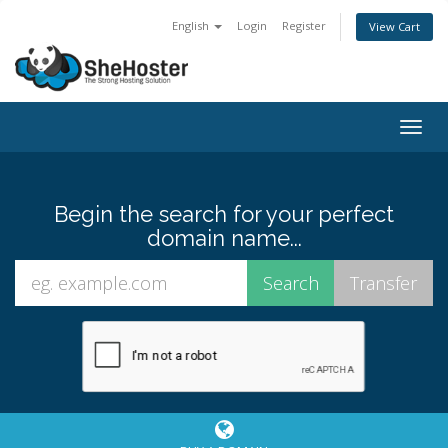
English
Login
Register
View Cart
Togg
navig
Begin the search for your perfect
domain name...