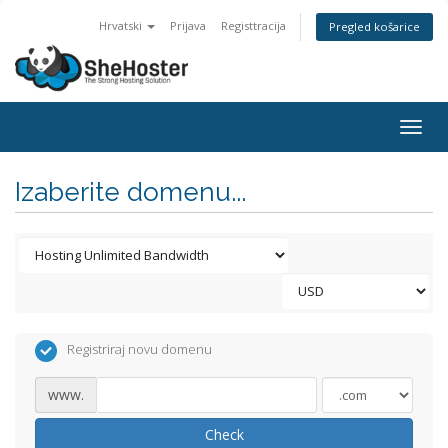
Hrvatski
Prijava
Registtracija
Pregled košarice
Togg
navig
Izaberite domenu...
Registriraj novu domenu
www.
Check