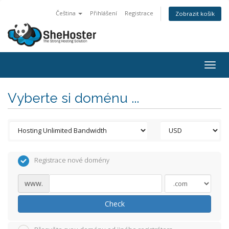
Čeština
Přihlášení
Registrace
Zobrazit košík
Togg
navig
Vyberte si doménu ...
Registrace nové domény
www.
Check