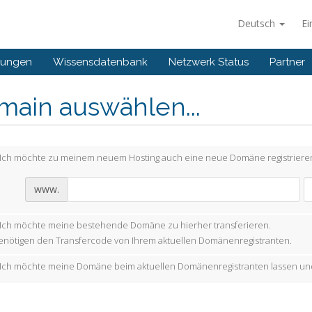
Deutsch
Ei
gungen
Wissensdatenbank
Netzwerk Status
Partner
main auswählen...
Ich möchte zu meinem neuem Hosting auch eine neue Domäne registriere
www.
Ich möchte meine bestehende Domäne zu hierher transferieren.
enötigen den Transfercode von Ihrem aktuellen Domänenregistranten.
Ich möchte meine Domäne beim aktuellen Domänenregistranten lassen und