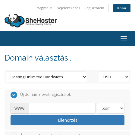
Magyar
Bejelentkezés
Regisztráció
Kosár
Togg
navig
Domain választás...
Új domain nevet regisztrálok
www.
Ellenőrzés