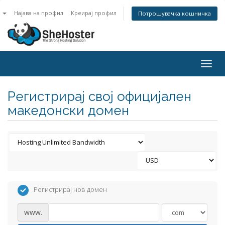
n
Најава на профил
Креирај профил
Потрошувачка кошничка
Togg
navig
Регистрирај свој официјален
македонски домен
Регистрирај нов домен
www.