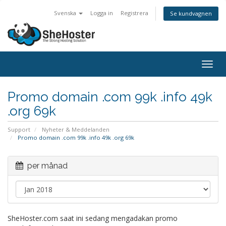
Svenska
Logga in
Registrera
Se kundvagnen
Togg
navig
Promo domain .com 99k .info 49k
.org 69k
Support
Nyheter & Meddelanden
Promo domain .com 99k .info 49k .org 69k
per månad
SheHoster.com saat ini sedang mengadakan promo