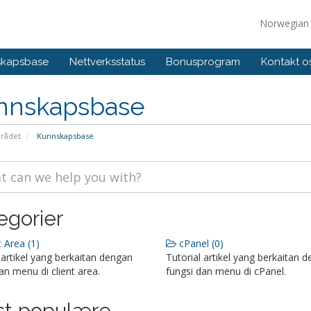
Norwegia
skapsbase
Nettverksstatus
Bonusprogram
Kontakt o
nnskapsbase
rådet
Kunnskapsbase
egorier
 Area (1)
cPanel (0)
 artikel yang berkaitan dengan
Tutorial artikel yang berkaitan 
an menu di client area.
fungsi dan menu di cPanel.
t populære