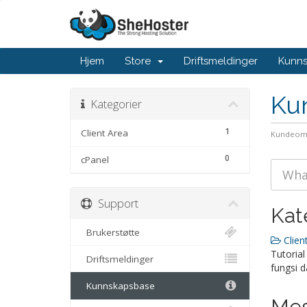
Hjem
Store
Driftsmeldinger
Kunn
Ku
Kategorier
1
Client Area
Kundeom
0
cPanel
Support
Kat
Brukerstøtte
Client
Tutorial
Driftsmeldinger
fungsi d
Kunnskapsbase
Mes