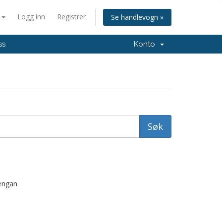
n
Logg inn
Registrer
Se handlevogn »
ss
Konto
dengan