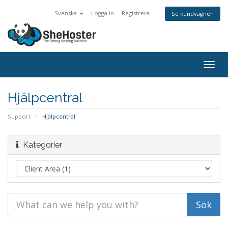
Svenska
Logga in
Registrera
Se kundvagnen
Togg
navig
Hjälpcentral
Support
Hjälpcentral
Kategorier