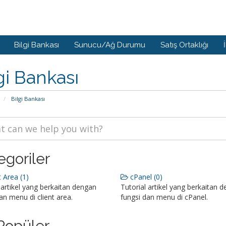
Bilgi Bankası
Sunucu/Ağ Durumu
Satış Ortaklığı
gi Bankası
Bilgi Bankası
egoriler
 Area (1)
cPanel (0)
 artikel yang berkaitan dengan
Tutorial artikel yang berkaitan 
an menu di client area.
fungsi dan menu di cPanel.
Popüler