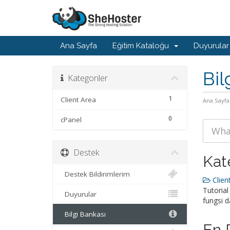
Ana Sayfa
Eğitim Kataloğu
Duyurular
Bil
Kategoriler
1
Client Area
Ana Sayfa
0
cPanel
Destek
Kat
Destek Bildirimlerim
Client
Tutorial
Duyurular
fungsi d
Bilgi Bankası
En 