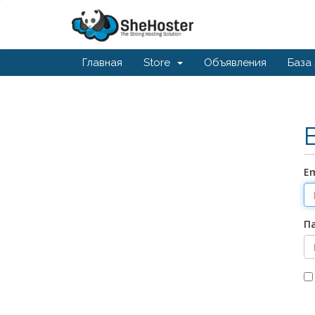
Главная
Store
Объявления
База
Em
П