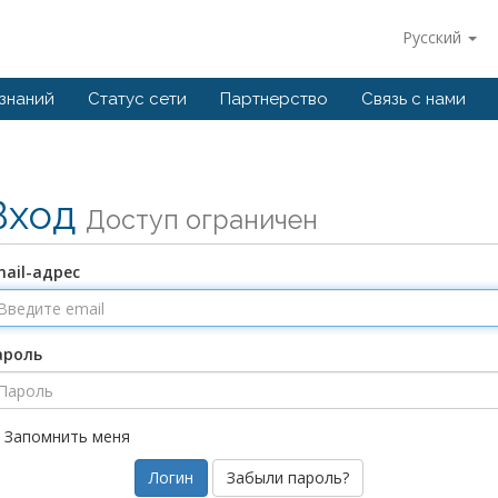
Русский
 знаний
Статус сети
Партнерство
Связь с нами
Вход
Доступ ограничен
ail-адрес
ароль
Запомнить меня
Забыли пароль?