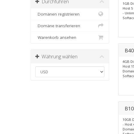
Durchführen
1GB Di
Host 5
- Unlim
Domänen registrieren
Softac
Domäne transferieren
Warenkorb ansehen
B40
Währung wählen
4GB Di
Host 1
Domain
Softacu
B10
10GB D
- Host
Domain
Softacu