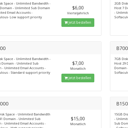
sk Space - Unlimited Bandwidth -
2GB Disk
$6,00
 Domain - Unlimited Sub Domain
Host 7 D
ited Email Accounts -
- Unlimi
Vierteljährlich
ulous- Low support priority
Softacul
Jetzt bestellen
00
B70
sk Space - Unlimited Bandwidth -
7GB Disk
$7,00
5 Domain - Unlimited Sub
Host 29 
 - Unlimited Email Accounts -
Domain -
Monatlich
lous - Standard support priority
Softacul
Jetzt bestellen
000
B150
isk Space - Unlimited Bandwidth
15GB Dis
$15,00
 41 Domain - Unlimited Sub
- Unlimi
 - Unlimited Email Accounts -
Sub Doma
Monatlich
lous - High support priority
- Softacu