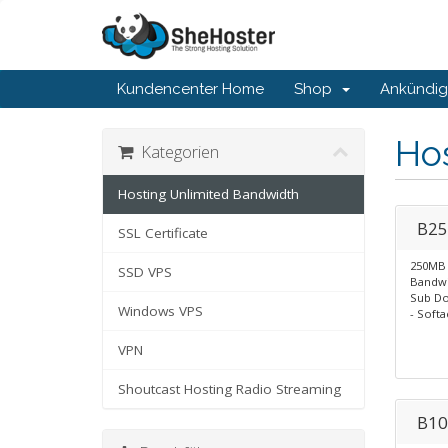
Kundencenter Home
Shop
Ankündi
Ho
Kategorien
Hosting Unlimited Bandwidth
B25
SSL Certificate
250MB 
SSD VPS
Bandwi
Sub Do
Windows VPS
- Softa
VPN
Shoutcast Hosting Radio Streaming
B10