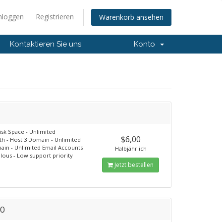
nloggen
Registrieren
Warenkorb ansehen
Kontaktieren Sie uns
Konto
0
sk Space - Unlimited
$6,00
h - Host 3 Domain - Unlimited
in - Unlimited Email Accounts
Halbjährlich
ulous - Low support priority
Jetzt bestellen
00