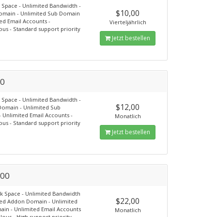
 Space - Unlimited Bandwidth -
$10,00
omain - Unlimited Sub Domain
ted Email Accounts -
Vierteljährlich
ous - Standard support priority
Jetzt bestellen
00
 Space - Unlimited Bandwidth -
$12,00
Domain - Unlimited Sub
 Unlimited Email Accounts -
Monatlich
ous - Standard support priority
Jetzt bestellen
00
k Space - Unlimited Bandwidth
$22,00
ted Addon Domain - Unlimited
in - Unlimited Email Accounts
Monatlich
lous - High support priority