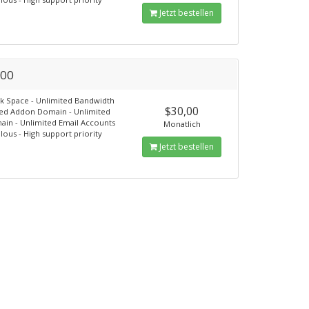
Jetzt bestellen
00
k Space - Unlimited Bandwidth
$30,00
ted Addon Domain - Unlimited
in - Unlimited Email Accounts
Monatlich
lous - High support priority
Jetzt bestellen