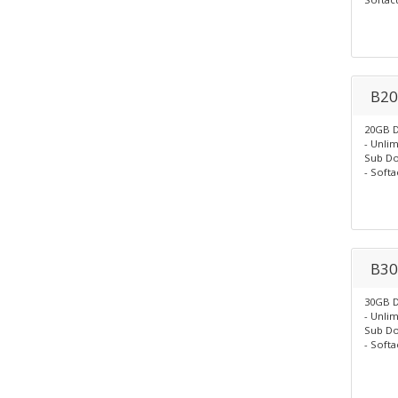
B20
20GB D
- Unli
Sub Do
- Softa
B30
30GB D
- Unli
Sub Do
- Softa