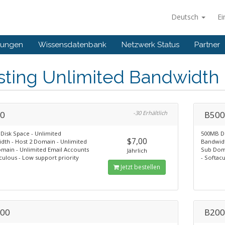
Deutsch
Ei
gungen
Wissensdatenbank
Netzwerk Status
Partner
sting Unlimited Bandwidth
0
-30 Erhältlich
B50
Disk Space - Unlimited
500MB Di
$7,00
dth - Host 2 Domain - Unlimited
Bandwidt
main - Unlimited Email Accounts
Sub Doma
Jährlich
culous - Low support priority
- Softac
Jetzt bestellen
00
B20