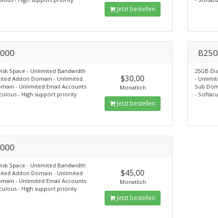
Jetzt bestellen
000
B250
isk Space - Unlimited Bandwidth
25GB Dis
$30,00
mited Addon Domain - Unlimited
- Unlimi
main - Unlimited Email Accounts
Sub Doma
Monatlich
culous - High support priority
- Softacu
Jetzt bestellen
000
isk Space - Unlimited Bandwidth
$45,00
mited Addon Domain - Unlimited
main - Unlimited Email Accounts
Monatlich
culous - High support priority
Jetzt bestellen